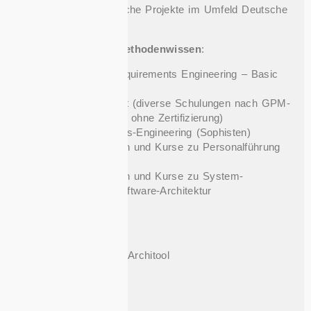
Mehrere umfangreiche Projekte im Umfeld Deutsche
Bahn
Zertifizierungen & Methodenwissen
:
IREB Zertifikat (Requirements Engineering – Basic
Level)
Projektmanagement (diverse Schulungen nach GPM-
Standard & Prince2 ohne Zertifizierung)
Agiles Requirements-Engineering (Sophisten)
Diverse Schulungen und Kurse zu Personalführung
und Management
Diverse Schulungen und Kurse zu System-
Engineering und Software-Architektur
Tools/ Werkzeuge
:
Enterprise Architect
Togaf, Archimate & Architool
Modelio
Polarion
Jira & Confluence