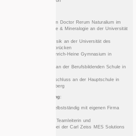
Systemdokumentation
Ausbildung
:
1999 Promotion zum Doctor Rerum Naturalium im
Fachbereich Chemie & Mineralogie an der Universität
Leipzig
1995 Diplom in Physik an der Universität des
Saarlandes in Saarbrücken
1985 Abitur am Heinrich-Heine Gymnasium in
Kaiserslautern
1982 Mittlere Reife an der Berufsbildenden Schule in
Kusel
1980 Hauptschulabschluss an der Hauptschule in
Schönenberg-Kübelberg
Beruflicher Werdegang
:
08/2022 – heute: Selbstständig mit eigenen Firma
(Exciton GmbH)
04/2020 – 05/2022: Teamleiterin und
Systemarchitektin bei der Carl Zeiss MES Solutions
GmbH