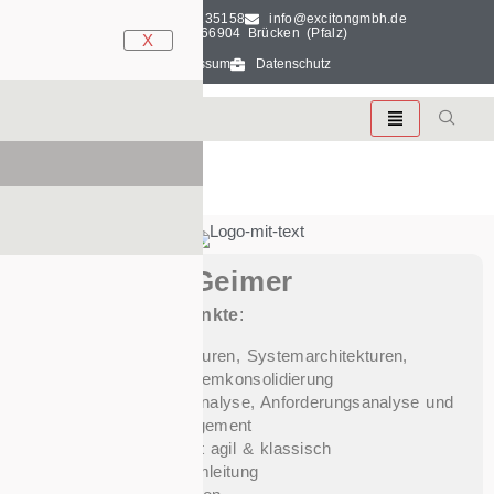
+49 170 3135158
info@excitongmbh.de
D-66904 Brücken (Pfalz)
X
Impressum
Datenschutz
Profil
Dr. Judith Geimer
Tätigkeitsschwerpunkte
:
Enterprise Architekturen, Systemarchitekturen,
Datenmodelle, Systemkonsolidierung
Geschäftsprozessanalyse, Anforderungsanalyse und
Anforderungsmanagement
Projektmanagement agil & klassisch
Teamaufbau & Teamleitung