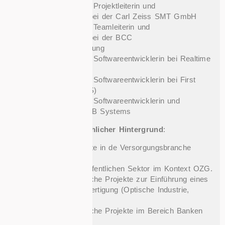
04/2012 – 03/2020: Projektleiterin und
Systemarchitektin bei der Carl Zeiss SMT GmbH
01/2010 – 03/2012: Teamleiterin und
Systemarchitektin bei der BCC
Unternehmensberatung
01/2008 – 12/2009: Softwareentwicklerin bei Realtime
Systems
05/2006 – 12/2007: Softwareentwicklerin bei First
Data (ehemals GZS)
06/2001 – 04/2006: Softwareentwicklerin und
Projektleiterin bei DB Systems
Erfahrungen und fachlicher Hintergrund
:
Aktuell zwei Projekte in de Versorgungsbranche
(Energiesektor)
Zwei Projekte im öffentlichen Sektor im Kontext OZG.
Mehrere umfangreiche Projekte zur Einführung eines
MES für diskrete Fertigung (Optische Industrie,
Halbleiterfertigung)
Mehrere umfangreiche Projekte im Bereich Banken
und Börse